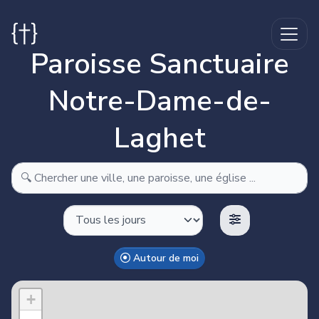
Paroisse Sanctuaire
Notre-Dame-de-
Laghet
Autour de moi
Make this Notebook Trusted to load map: File -> Trust
Notebook