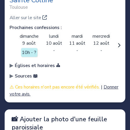
Sainte Colline
Toulouse
Aller sur le site
Prochaines confessions :
dimanche
lundi
mardi
mercredi
9 août
10 août
11 août
12 août
-
-
-
10h - ?
Églises et horaires ⛪️
Sources 📖
⚠️ Ces horaires n'ont pas encore été vérifiés.
|
Donner
votre avis.
📸 Ajouter la photo d'une feuille
paroissiale