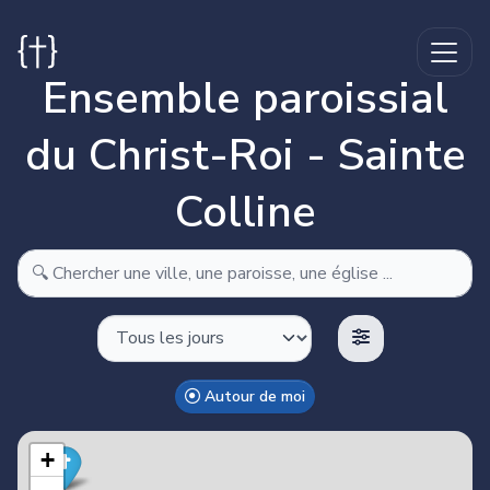
Ensemble paroissial
du Christ-Roi - Sainte
Colline
Autour de moi
Make this Notebook Trusted to load map: File -> Trust
Notebook