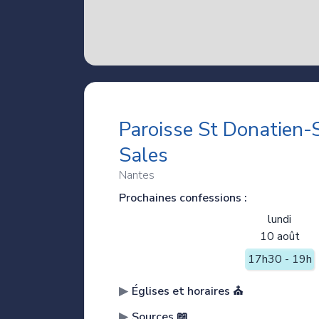
Paroisse St Donatien-S
Sales
Nantes
Prochaines confessions :
lundi
10 août
17h30 - 19h
Églises et horaires ⛪️
Sources 📖