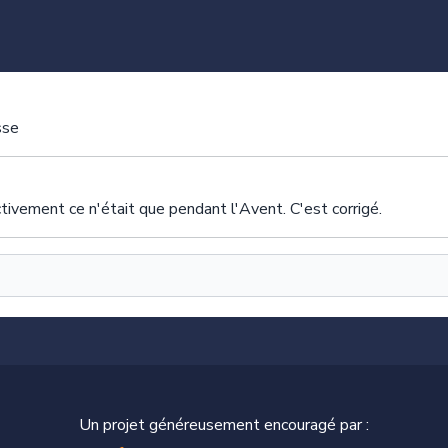
sse
tivement ce n'était que pendant l'Avent. C'est corrigé.
Un projet généreusement encouragé par :