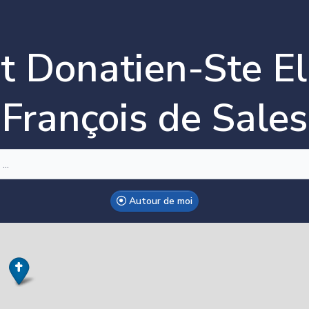
t Donatien-Ste E
François de Sales
Autour de moi
ake this Notebook Trusted to load map: File -> Trust Notebo