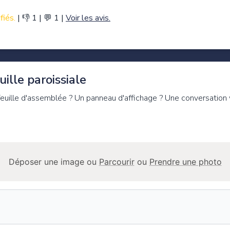
fiés.
|
👎 1
|
💬 1
|
Voir les avis.
ille paroissiale
 feuille d'assemblée ? Un panneau d'affichage ? Une conversation
Déposer une image ou
Parcourir
ou
Prendre une photo