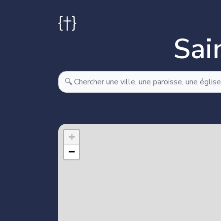
Sai
M