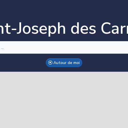
nt-Joseph des Ca
Autour de moi
ake this Notebook Trusted to load map: File -> Trust Notebo