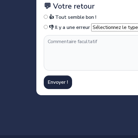
💬 Votre retour
👍 Tout semble bon !
👎 Il y a une erreur
Envoyer !