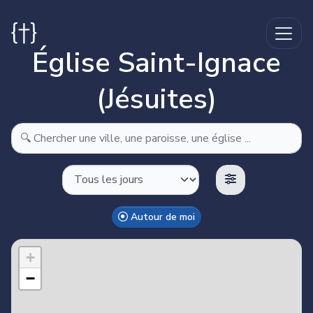
Église Saint-Ignace
(Jésuites)
Autour de moi
Make this Notebook Trusted to load map: File -> Trust
Notebook