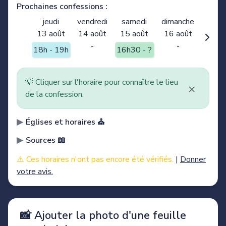
Prochaines confessions :
jeudi
vendredi
samedi
dimanche
13 août
14 août
15 août
16 août
-
-
18h - 19h
16h30 - ?
💡 Cliquer sur l'horaire pour connaître le lieu
×
de la confession.
Églises et horaires ⛪️
Sources 📖
⚠️ Ces horaires n'ont pas encore été vérifiés.
|
Donner
votre avis.
📸 Ajouter la photo d'une feuille