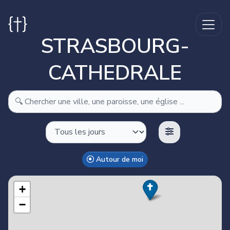
STRASBOURG-
CATHEDRALE
Autour de moi
Make this Notebook Trusted to load map: File -> Trust
Notebook