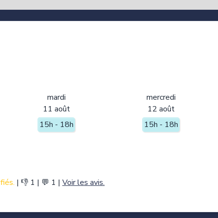
mardi
mercredi
11 août
12 août
15h - 18h
15h - 18h
fiés.
|
👎 1
|
💬 1
|
Voir les avis.