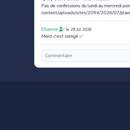
Pas de confessions du lundi au mercredi pend
content/uploads/sites/2094/2026/07/plann
Etienne
le 28 Jul 2026
Merci c'est corrigé ✅