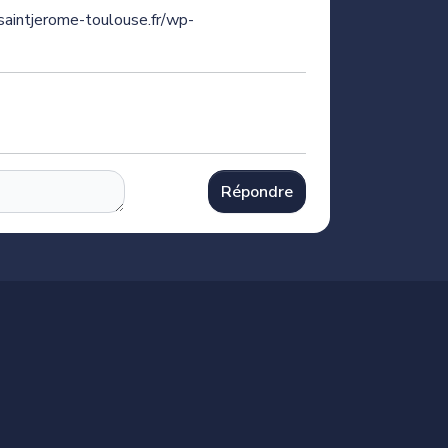
saintjerome-toulouse.fr/wp-
Répondre