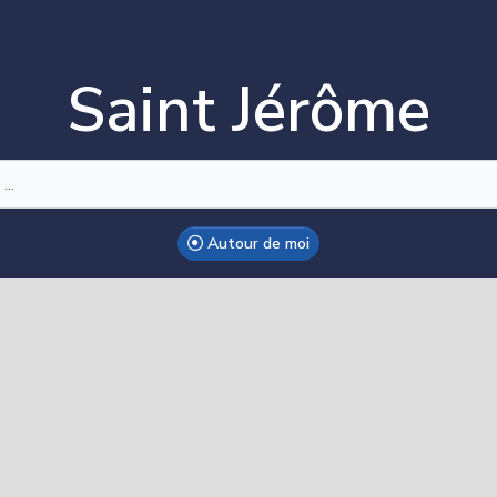
Saint Jérôme
Autour de moi
ake this Notebook Trusted to load map: File -> Trust Notebo