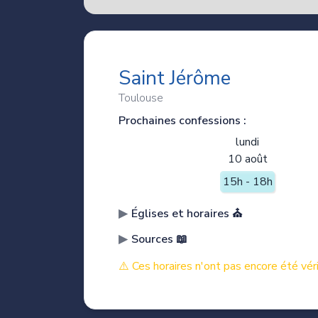
Saint Jérôme
Toulouse
Prochaines confessions :
lundi
10 août
15h - 18h
Églises et horaires ⛪️
Sources 📖
⚠️ Ces horaires n'ont pas encore été véri