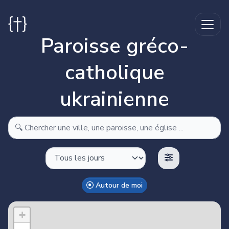
Paroisse gréco-
catholique
ukrainienne
Autour de moi
Make this Notebook Trusted to load map: File -> Trust
Notebook